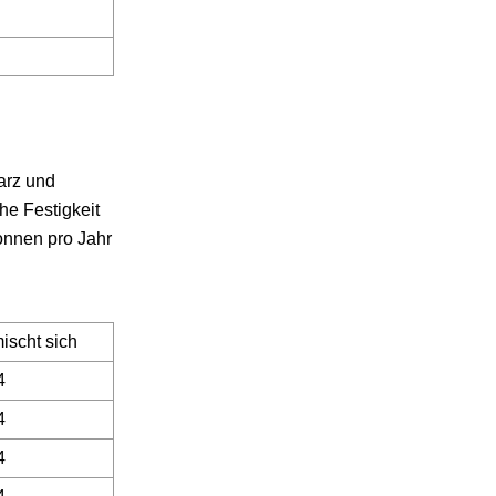
arz und
he Festigkeit
onnen pro Jahr
ischt sich
4
4
4