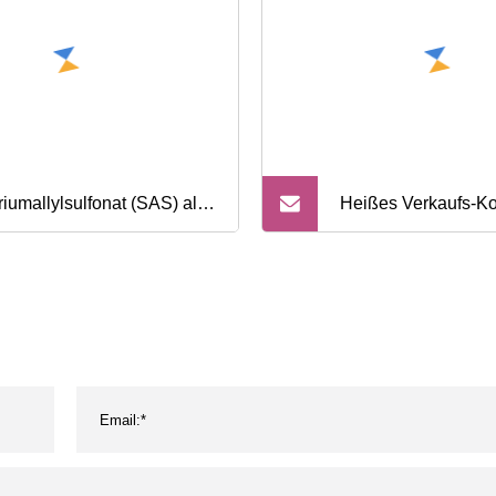
riumallylsulfonat (SAS) als
Heißes Verkaufs-Ko
ttes Monomer der Acrylfaser
leitfähiges Filament
-Nr.: 2495
Anti