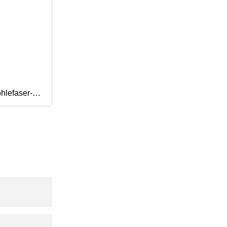
hlefaser-
garn für