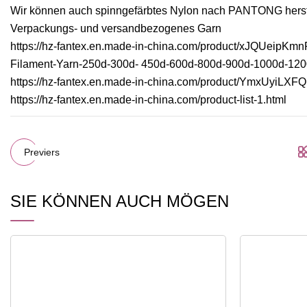
Wir können auch spinngefärbtes Nylon nach PANTONG herstell
Verpackungs- und versandbezogenes Garn
https://hz-fantex.en.made-in-china.com/product/xJQUeipKm
Filament-Yarn-250d-300d- 450d-600d-800d-900d-1000d-120
https://hz-fantex.en.made-in-china.com/product/YmxUyiLXF
https://hz-fantex.en.made-in-china.com/product-list-1.html
Previers
SIE KÖNNEN AUCH MÖGEN