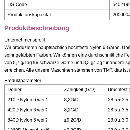
HS-Code
540219
Produktionskapazität
200000/
Produktbeschreibung
Unternehmensprofil
Wir produzieren hauptsächlich hochfeste Nylon 6-Garne. Un
spinngefärbten Farben. Wir können eine durchschnittliche Fest
von 8,7 g/Tag für schwarze Garne und 8,3 g/Tag für andere s
erreichen. Alle unsere Maschinen stammen von TMT, das ist
Produktparameter
Denier
Zähigkeit (G/D)
Bruchfesti
210D Nylon 6 weiß
8,2G/D
28,5 ± 3,5
420D Nylon 6 weiß
8,2G/D
28,5 ± 3,5
840D Nylon 6 weiß
≥9,2G/D
23,0 ± 3,0