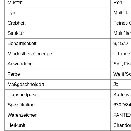
Muster
Roh
Typ
Multifil
Grobheit
Feines 
Struktur
Multifil
Beharrlichkeit
9,4G/D
Mindestbestellmenge
1 Tonne
Anwendung
Seil, Fis
Farbe
Weiß/S
Maßgeschneidert
Ja
Transportpaket
Kartonv
Spezifikation
630D/84
Warenzeichen
FANTE
Herkunft
Shando