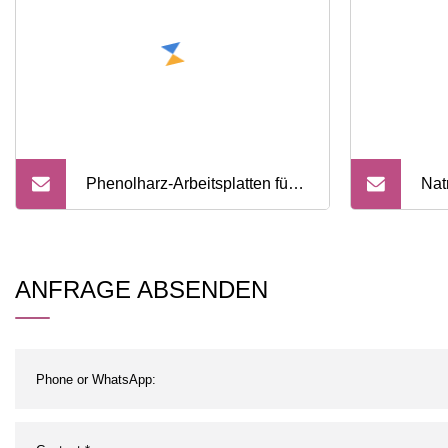
Phenolharz-Arbeitsplatten für
Nat
Labortisch-Bankmöbel
dri
CAS
ANFRAGE ABSENDEN