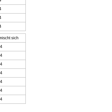
4
4
4
4
mischt sich
4
4
4
4
4
4
4