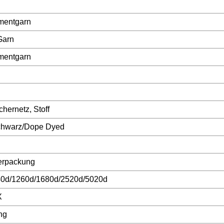
amentgarn
Garn
amentgarn
chernetz, Stoff
chwarz/Dope Dyed
erpackung
0d/1260d/1680d/2520d/5020d
X
ng