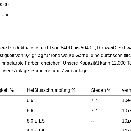
9000
Jahr
sere Produktpalette reicht von 840D bis 5040D, Rohweiß, Schw
igkeit von 9,4 g/Tag für rohe weiße Garne, eine durchschnittlic
pinngefärbte Farben erreichen. Unsere Kapazität kann 12.000 T
 unsere Anlage, Spinnerei und Zwirnanlage
gkeit %
Heißluftschrumpfung %
Sieden %
verm
6.6
7.7
10±
6.6
7.7
10±
6,0 ± 1,5
--
10±